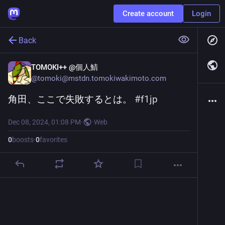
Create account
Login
Back
TOMOKI++ @個人鯖
@
tomoki@mstdn.tomokiwakimoto.com
角田、ここで失敗するとは。 
#
f1jp
Dec 08, 2024, 01:08 PM
·
·
Web
0
boosts
·
0
favorites