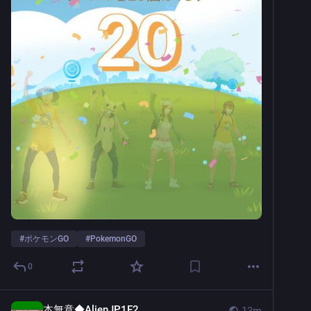
#
ポケモンGO
#
PokemonGO
0
本無意◆AlienJP1E2