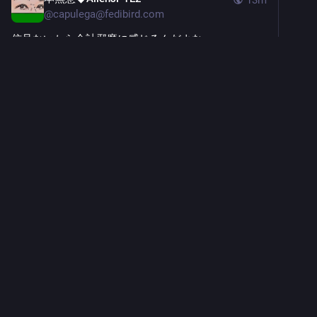
13m
@
capulega@fedibird.com
信号ないから余計邪魔に感じるんだよなー
0
神戸 聖子ぅTHE ORIGIN(62)
<p>いろいろ細々とやってる割に<br>あ
んまり変わってないノマドの顔</p>
本無意◆AlienJP1E2
<p>今日の1号線は酷いわ<br>「普段と変わらん
平日のはずなのに、なんか妙に混んでんなぁ…」と思ったら、他県
ナンバーが追い越しでトロトロトロトロ…<br>地元車が殺気立って