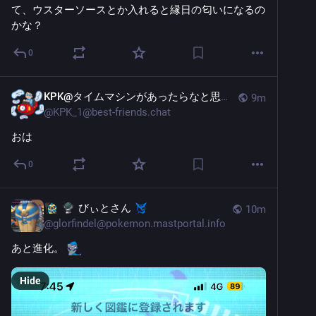
て、ウスターソースとか入れると縁日の匂いになるの
かな？
0
KPK@タイムマシンがあったらなと思う日々
9m
@
KPK_1@best-friends.chat
おは
0
びぃとさん
10m
@
glorfindel@pokemon.mastportal.info
あと進化。 
Hide