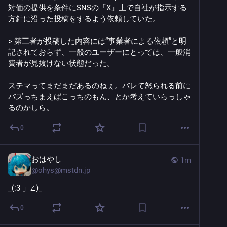
対価の提供を条件にSNSの「X」上で自社が指示する
方針に沿った投稿をするよう依頼していた。
> 第三者が投稿した内容には“事業者による依頼”と明
記されておらず、一般のユーザーにとっては、一般消
費者が見抜けない状態だった。
ステマってまだまだあるのねぇ。バレて怒られる前に
バズっちまえばこっちのもん、とか考えていらっしゃ
るのかしら。
0
おはやし
1m
@
ohys@mstdn.jp
_(:3 」∠)_
0