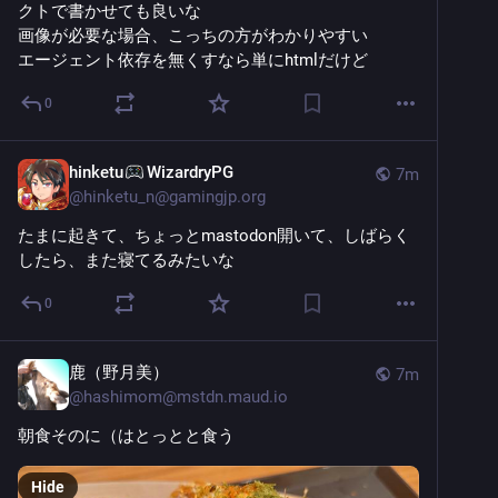
クトで書かせても良いな
画像が必要な場合、こっちの方がわかりやすい
エージェント依存を無くすなら単にhtmlだけど
0
hinketu
WizardryPG
7m
@
hinketu_n@gamingjp.org
たまに起きて、ちょっとmastodon開いて、しばらく
したら、また寝てるみたいな
0
鹿（野月美）
7m
@
hashimom@mstdn.maud.io
朝食そのに（はとっとと食う
Hide