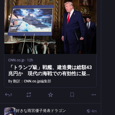
CNN.co.jp
·
12h
「トランプ級」戦艦、建造費は総額43
兆円か 現代の海戦での有効性に疑問
も
By
翻訳：CNN.co.jp編集部
0
好きな雨宮優子発表ドラゴン
4m