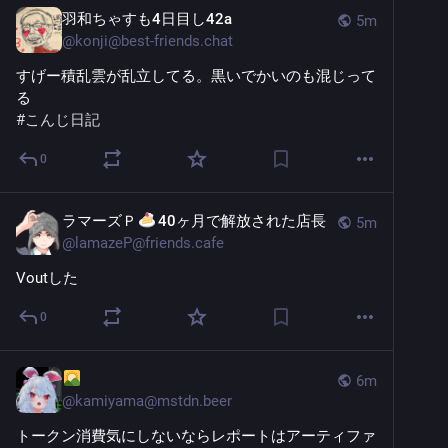
羽和ちゃすも4日目し42a
5m
@
konji@best-friends.chat
すげー積乱雲が乱立してる。黒いでかいのも混じって
る
#
こんじ日記
0
ラマーズＰ
40ヶ月で解放された店長
5m
@
lamazeP@friends.cafe
Voutした
0
6m
@
kamiyama@mstdn.beer
トークン消費気にしないならレポートはアーティファ