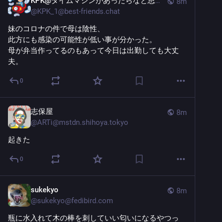
KPK@タイムマシンがあったらなと思う日々
8m
@
KPK_1@best-friends.chat
妹のコロナの件で母は陰性、
此方にも感染の可能性が低い事が分かった。
母が弁当作ってるのもあって今日は出勤しても大丈
夫。
0
志保屋
8m
@
ARTi@mstdn.shihoya.tokyo
起きた
0
sukekyo
8m
@
sukekyo@fedibird.com
瓶に水入れて木の棒を刺していい匂いになるやつっ