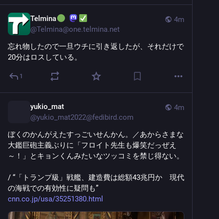
Telmina
️
4m
@
Telmina@one.telmina.net
忘れ物したので一旦ウチに引き返したが、それだけで
20分はロスしている。
1
yukio_mat
4m
@
yukio_mat2022@fedibird.com
ぼくのかんがえたすっごいせんかん。／あからさまな
大鑑巨砲主義ぶりに「フロイト先生も爆笑だっぜえ
～！」とキョンくんみたいなツッコミを禁じ得ない。 
/ “「トランプ級」戦艦、建造費は総額43兆円か　現代
の海戦での有効性に疑問も” 
cnn.co.jp/usa/35251380.html