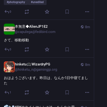
#
photography
#
unedited
0
本無意◆AlienJP1E2
8m
@
capulega@fedibird.com
さて、移動移動
0
hinketu
WizardryPG
8m
@
hinketu_n@gamingjp.org
おはようございます。昨日は、なんか1日中寝てまし
た
1