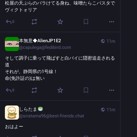
松屋の天ぷらのバラけてる身ね、味噌たらこパスタで
ヴィクトォリア
0
本無意◆AlienJP1E2
11m
@
capulega@fedibird.com
そして調子に乗って飛ばすと白バイに隠密追走される
道
それが、静岡県の1号線！
命(免許証の)は無い
0
しらたま
11m
@
siratama96@best-friends.chat
おはよー