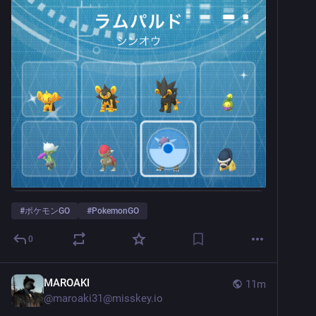
#
ポケモンGO
#
PokemonGO
0
MAROAKI
11m
@
maroaki31@misskey.io