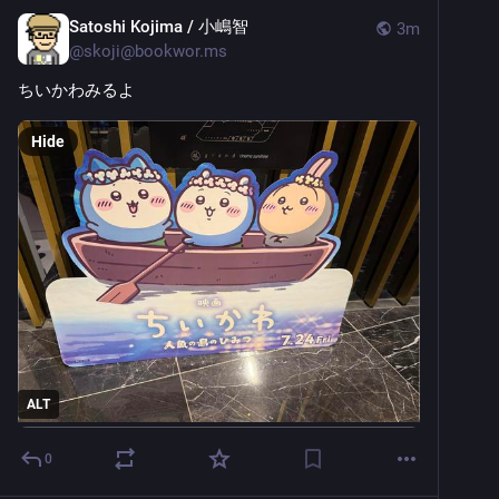
Satoshi Kojima / 小嶋智
3m
@
skoji@bookwor.ms
ちいかわみるよ
Hide
ALT
0