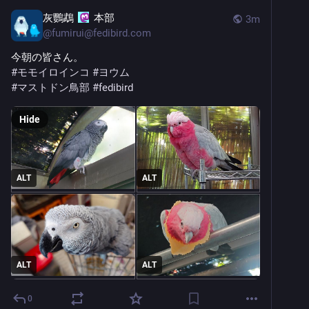
灰鸚鵡
本部
3m
@
fumirui@fedibird.com
今朝の皆さん。
#
モモイロインコ
#
ヨウム
#
マストドン鳥部
#
fedibird
Hide
ALT
ALT
ALT
ALT
0