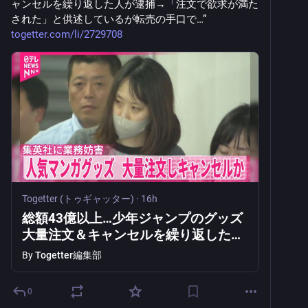
ャンセルを繰り返した人が逮捕→「注文で欲求が満た
された」と供述しているが転売の手口で…” 
togetter.com/li/2729708
Togetter (トゥギャッター)
·
16h
総額43億以上…少年ジャンプのグッズ
大量注文＆キャンセルを繰り返した人
が逮捕→「注文で欲求が満たされた」
By
Togetter編集部
と供述しているが転売の手口では？と
いう声も
0