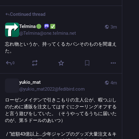
Continued thread
Telmina
️
3m
@
Telmina@one.telmina.net
忘れ物というか、持ってくるカバンそのものを間違え
た。
0
yukio_mat
4m
@
yukio_mat2022@fedibird.com
ローゼンメイデンで引きこもりの主人公が、暇つぶし
のために通販を注文してはすぐにクーリングオフする
と言う遊びをしていた。（そうやってるうちに届いた
のが、第５ドールのあいつ） 
 / “総額43億以上…少年ジャンプのグッズ大量注文＆キ