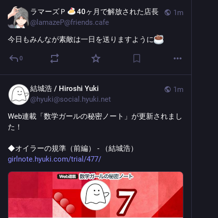
ラマーズＰ
40ヶ月で解放された店長
1m
@
lamazeP@friends.cafe
今日もみんなが素敵は一日を送りますように
0
結城浩 / Hiroshi Yuki
1m
@
hyuki@social.hyuki.net
Web連載「数学ガールの秘密ノート」が更新されまし
た！
◆オイラーの規準（前編） - （結城浩） 
girlnote.hyuki.com/trial/477/