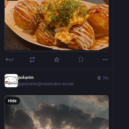
0
pokarim
7m
@
pokarim@mastodon.social
Hide