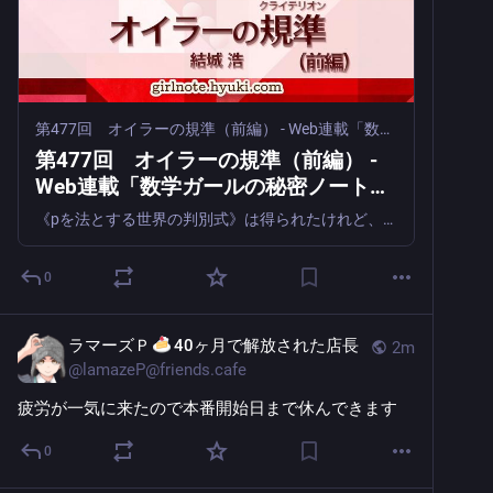
第477回 オイラーの規準（前編） - Web連載「数学ガールの秘密ノート」（結城浩）
第477回 オイラーの規準（前編） -
Web連載「数学ガールの秘密ノート」
（結城浩）
《pを法とする世界の判別式》は得られたけれど、いったいどうやって計算するの？ ミルカさんが崇拝する「オイラー先生」が登場！
0
ラマーズＰ
40ヶ月で解放された店長
2m
@
lamazeP@friends.cafe
疲労が一気に来たので本番開始日まで休んできます
0