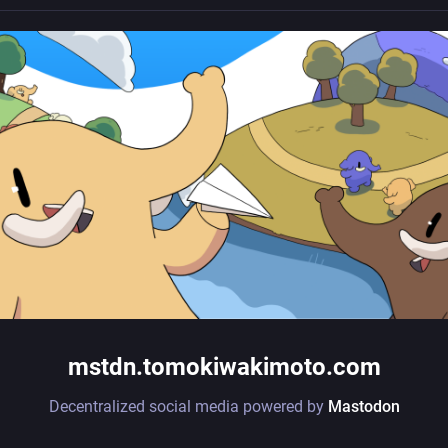
mstdn.tomokiwakimoto.com
Decentralized social media powered by
Mastodon