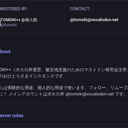
NISTERED BY:
CONTACT:
@tomoki@vocalodon.net
TOMOKI++ @個人鯖
@
tomoki
bout
MOKI++（ボカロ丼運営、被災地支援のためのマストドン研究会主宰
のおひとりさまインスタンスです。
らは実験的な用途、個人的な用途で使います。フォロー、リムーブ
！ メインアカウントはボカロ丼 @tomoki@vocalodon.net です。
erver rules