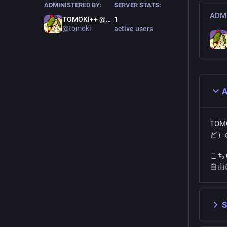
ADMINISTERED BY:
SERVER STATS:
ADMI
TOMOKI++ @個人鯖
1
@
tomoki
active users
A
TO
ど）
こち
自由に
S